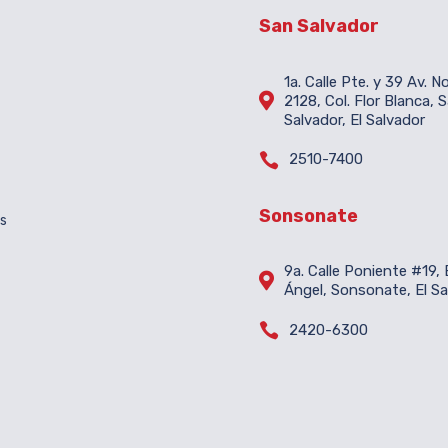
San Salvador
1a. Calle Pte. y 39 Av. N

2128, Col. Flor Blanca, 
Salvador, El Salvador

2510-7400
Sonsonate
es
9a. Calle Poniente #19, B

Ángel, Sonsonate, El Sa

2420-6300