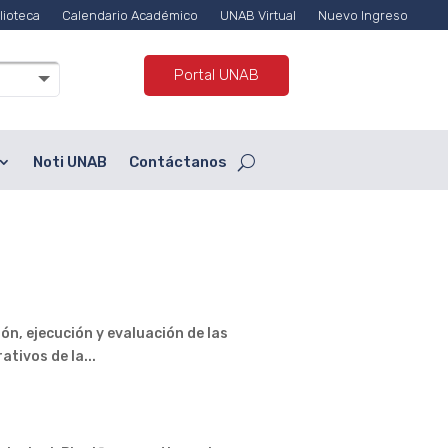
lioteca
Calendario Académico
UNAB Virtual
Nuevo Ingreso
Portal UNAB
Noti UNAB
Contáctanos
ón, ejecución y evaluación de las
tivos de la...