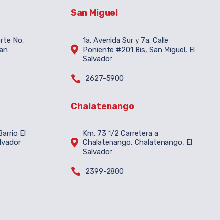
San Miguel
orte No.
1a. Avenida Sur y 7a. Calle

San
Poniente #201 Bis, San Miguel, El
Salvador

2627-5900
Chalatenango
arrio El
Km. 73 1/2 Carretera a

lvador
Chalatenango, Chalatenango, El
Salvador

2399-2800