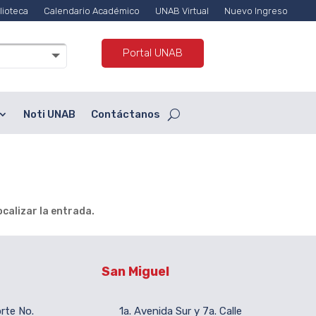
lioteca
Calendario Académico
UNAB Virtual
Nuevo Ingreso
Portal UNAB
Noti UNAB
Contáctanos
calizar la entrada.
San Miguel
orte No.
1a. Avenida Sur y 7a. Calle