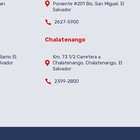

San
Poniente #201 Bis, San Miguel, El
Salvador

2627-5900
Chalatenango
arrio El
Km. 73 1/2 Carretera a

lvador
Chalatenango, Chalatenango, El
Salvador

2399-2800