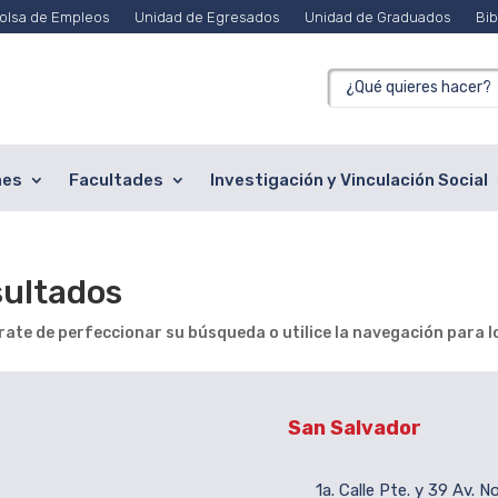
olsa de Empleos
Unidad de Egresados
Unidad de Graduados
Bib
nes
Facultades
Investigación y Vinculación Social
sultados
ate de perfeccionar su búsqueda o utilice la navegación para lo
San Salvador
1a. Calle Pte. y 39 Av. N