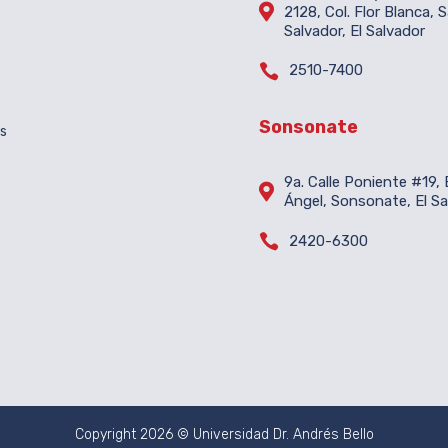

2128, Col. Flor Blanca, 
Salvador, El Salvador

2510-7400
Sonsonate
es
9a. Calle Poniente #19, B

Ángel, Sonsonate, El Sa

2420-6300
Copyright 2026 © Universidad Dr. Andrés Bello