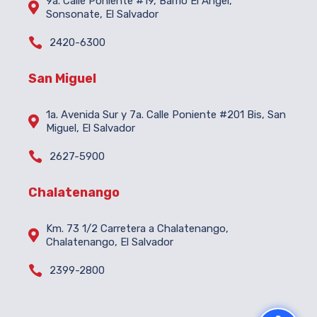
9a. Calle Poniente #19, Barrio El Ángel,

Sonsonate, El Salvador

2420-6300
San Miguel
1a. Avenida Sur y 7a. Calle Poniente #201 Bis, San

Miguel, El Salvador

2627-5900
Chalatenango
Km. 73 1/2 Carretera a Chalatenango,

Chalatenango, El Salvador

2399-2800