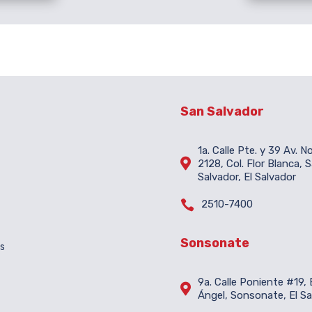
San Salvador
1a. Calle Pte. y 39 Av. N

2128, Col. Flor Blanca, 
Salvador, El Salvador

2510-7400
Sonsonate
es
9a. Calle Poniente #19, B

Ángel, Sonsonate, El Sa