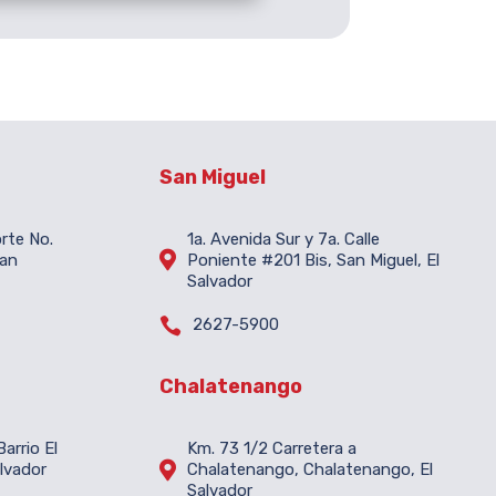
San Miguel
orte No.
1a. Avenida Sur y 7a. Calle

San
Poniente #201 Bis, San Miguel, El
Salvador

2627-5900
Chalatenango
arrio El
Km. 73 1/2 Carretera a

lvador
Chalatenango, Chalatenango, El
Salvador