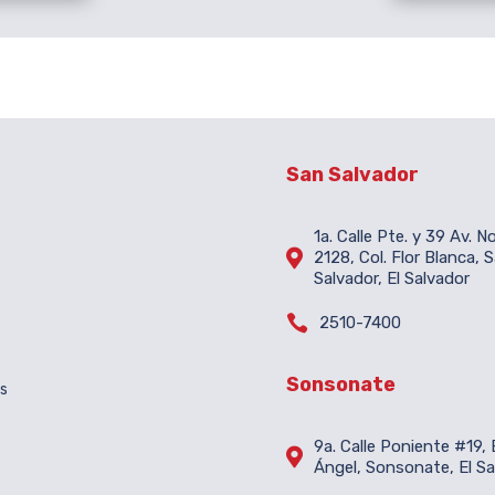
San Salvador
1a. Calle Pte. y 39 Av. N

2128, Col. Flor Blanca, 
Salvador, El Salvador

2510-7400
Sonsonate
es
9a. Calle Poniente #19, B

Ángel, Sonsonate, El Sa