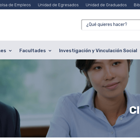
olsa de Empleos
Unidad de Egresados
Unidad de Graduados
Bib
nes
Facultades
Investigación y Vinculación Social
C