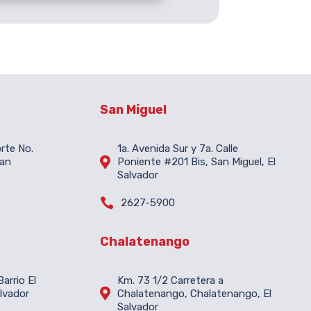
San Miguel
orte No.
1a. Avenida Sur y 7a. Calle

San
Poniente #201 Bis, San Miguel, El
Salvador

2627-5900
Chalatenango
arrio El
Km. 73 1/2 Carretera a

lvador
Chalatenango, Chalatenango, El
Salvador