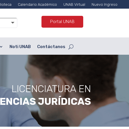
lioteca
Calendario Académico
UNAB Virtual
Nuevo Ingreso
Portal UNAB
Noti UNAB
Contáctanos
LICENCIATURA EN
IENCIAS JURÍDICAS