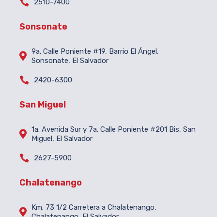

2510-7400
Sonsonate
9a. Calle Poniente #19, Barrio El Ángel,

Sonsonate, El Salvador

2420-6300
San Miguel
1a. Avenida Sur y 7a. Calle Poniente #201 Bis, San

Miguel, El Salvador

2627-5900
Chalatenango
Km. 73 1/2 Carretera a Chalatenango,

Chalatenango, El Salvador