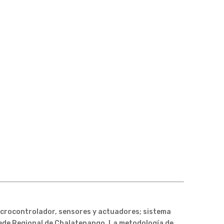
microcontrolador, sensores y actuadores; sistema
Sede Regional de Chalatenango. La metodología de