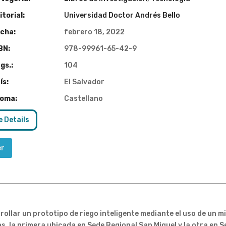
torial:
Universidad Doctor Andrés Bello
cha:
febrero 18, 2022
BN:
978-99961-65-42-9
gs.:
104
ís:
El Salvador
ioma:
Castellano
 Details
er
rollar un prototipo de riego inteligente mediante el uso de un 
, la primera ubicada en Sede Regional San Miguel y la otra en 