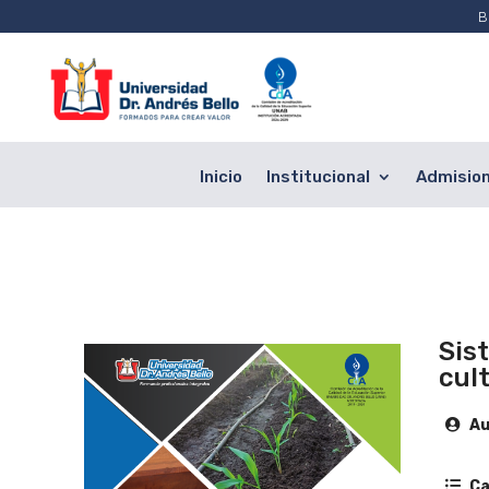
B
Inicio
Institucional
Admisio
Sis
cul
Au
Ca