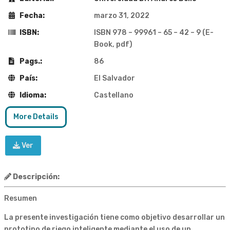
Fecha:
marzo 31, 2022
ISBN:
ISBN 978 – 99961 – 65 – 42 – 9 (E-
Book, pdf)
Pags.:
86
País:
El Salvador
Idioma:
Castellano
More Details
Ver
Descripción:
Resumen
La presente investigación tiene como objetivo desarrollar un
prototipo de riego inteligente mediante el uso de un