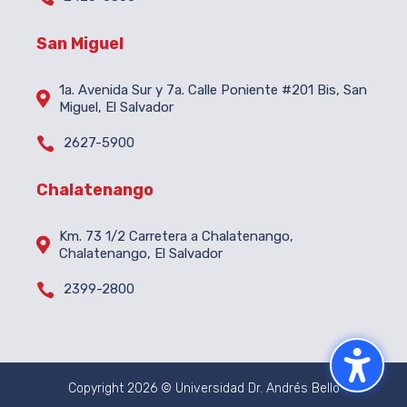
San Miguel
1a. Avenida Sur y 7a. Calle Poniente #201 Bis, San

Miguel, El Salvador

2627-5900
Chalatenango
Km. 73 1/2 Carretera a Chalatenango,

Chalatenango, El Salvador

2399-2800
Copyright 2026 © Universidad Dr. Andrés Bello