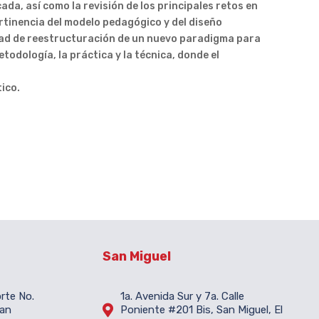
ada, así como la revisión de los principales retos en
rtinencia del modelo pedagógico y del diseño
dad de reestructuración de un nuevo paradigma para
todología, la práctica y la técnica, donde el
tico.
San Miguel
orte No.
1a. Avenida Sur y 7a. Calle

San
Poniente #201 Bis, San Miguel, El