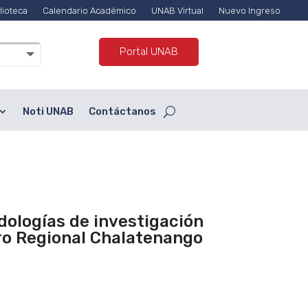
lioteca
Calendario Académico
UNAB Virtual
Nuevo Ingreso
Portal UNAB
Noti UNAB
Contáctanos
dologías de investigación
ro Regional Chalatenango