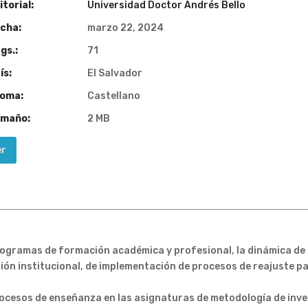
torial:
Universidad Doctor Andrés Bello
cha:
marzo 22, 2024
gs.:
71
ís:
El Salvador
ioma:
Castellano
maño:
2 MB
er
s programas de formación académica y profesional, la dinámica d
stión institucional, de implementación de procesos de reajuste p
 procesos de enseñanza en las asignaturas de metodología de inve