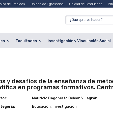
olsa de Empleos
Unidad de Egresados
Unidad de Graduados
Bib
nes
Facultades
Investigación y Vinculación Social
os y desafíos de la enseñanza de meto
ntífica en programas formativos. Cent
tor:
Mauricio Dagoberto Deleon Villagrán
tegoría:
Educación
,
Investigación