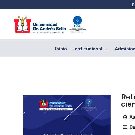
B
Inicio
Institucional
Admisio
Ret
cie
Au
Ca