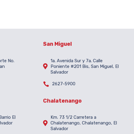
San Miguel
orte No.
1a. Avenida Sur y 7a. Calle

San
Poniente #201 Bis, San Miguel, El
Salvador

2627-5900
Chalatenango
arrio El
Km. 73 1/2 Carretera a

lvador
Chalatenango, Chalatenango, El
Salvador