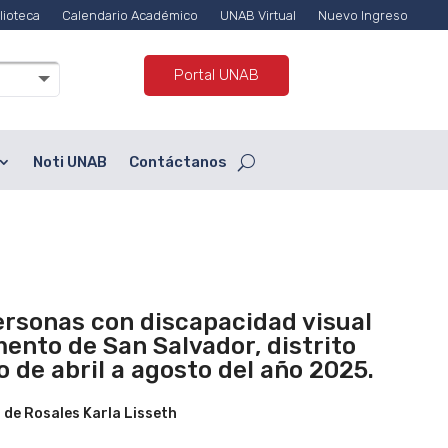
lioteca
Calendario Académico
UNAB Virtual
Nuevo Ingreso
Portal UNAB
Noti UNAB
Contáctanos
personas con discapacidad visual
mento de San Salvador, distrito
 de abril a agosto del año 2025.
 de Rosales Karla Lisseth