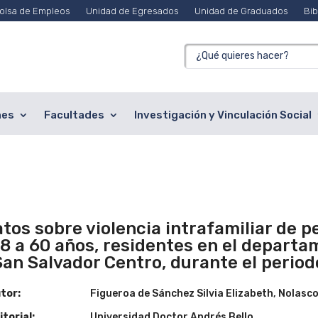
olsa de Empleos
Unidad de Egresados
Unidad de Graduados
Bib
nes
Facultades
Investigación y Vinculación Social
atos sobre violencia intrafamiliar de 
18 a 60 años, residentes en el departa
San Salvador Centro, durante el periodo
tor:
Figueroa de Sánchez Silvia Elizabeth, Nolasco
torial:
Universidad Doctor Andrés Bello