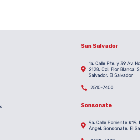
San Salvador
1a. Calle Pte. y 39 Av. N

2128, Col. Flor Blanca, 
Salvador, El Salvador

2510-7400
Sonsonate
es
9a. Calle Poniente #19, B

Ángel, Sonsonate, El Sa