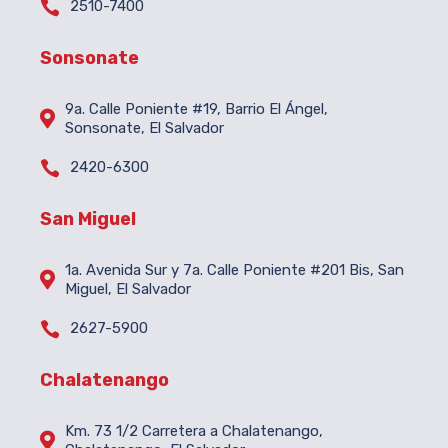

2510-7400
Sonsonate
9a. Calle Poniente #19, Barrio El Ángel,

Sonsonate, El Salvador

2420-6300
San Miguel
1a. Avenida Sur y 7a. Calle Poniente #201 Bis, San

Miguel, El Salvador

2627-5900
Chalatenango
Km. 73 1/2 Carretera a Chalatenango,
