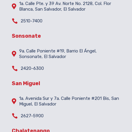
1a. Calle Pte. y 39 Av. Norte No. 2128, Col. Flor

Blanca, San Salvador, El Salvador

2510-7400
Sonsonate
9a. Calle Poniente #19, Barrio El Ángel,

Sonsonate, El Salvador

2420-6300
San Miguel
1a. Avenida Sur y 7a. Calle Poniente #201 Bis, San

Miguel, El Salvador

2627-5900
Chalatenango