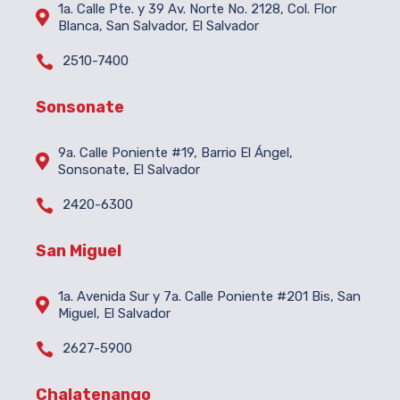
1a. Calle Pte. y 39 Av. Norte No. 2128, Col. Flor

Blanca, San Salvador, El Salvador

2510-7400
Sonsonate
9a. Calle Poniente #19, Barrio El Ángel,

Sonsonate, El Salvador

2420-6300
San Miguel
1a. Avenida Sur y 7a. Calle Poniente #201 Bis, San

Miguel, El Salvador

2627-5900
Chalatenango