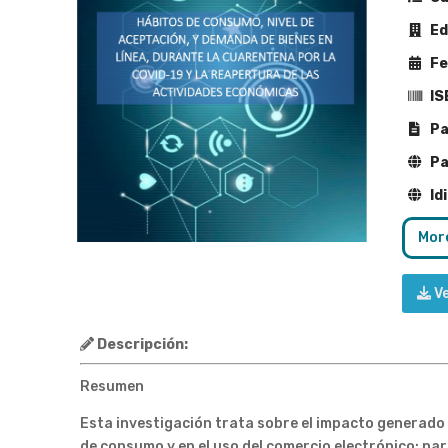
Edi
Fe
IS
Pa
Pa
Id
More
V
Descripción:
Resumen
Esta investigación trata sobre el impacto generado
de consumo y en el uso del comercio electrónico; pa