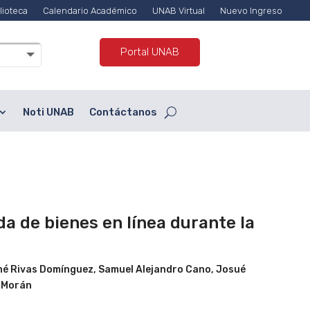
lioteca
Calendario Académico
UNAB Virtual
Nuevo Ingreso
Portal UNAB
Noti UNAB
Contáctanos
 de bienes en línea durante la
né Rivas Domínguez, Samuel Alejandro Cano, Josué
a Morán