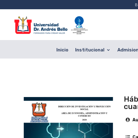
B
Inicio
Institucional
Admisio
Háb
cua
Au
Ca