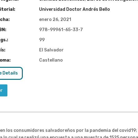
torial:
Universidad Doctor Andrés Bello
cha:
enero 26, 2021
BN:
978-99961-65-33-7
gs.:
99
ís:
El Salvador
ioma:
Castellano
 Details
er
 en los consumidores salvadoreños por la pandemia del covid19;
ra lo cual se realizó una encuesta a una muestra de 1525 persona