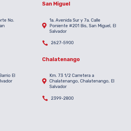
San Miguel
orte No.
1a. Avenida Sur y 7a. Calle

San
Poniente #201 Bis, San Miguel, El
Salvador

2627-5900
Chalatenango
arrio El
Km. 73 1/2 Carretera a

lvador
Chalatenango, Chalatenango, El
Salvador

2399-2800