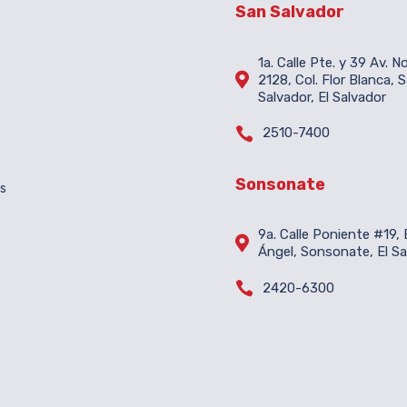
San Salvador
1a. Calle Pte. y 39 Av. N

2128, Col. Flor Blanca, 
Salvador, El Salvador

2510-7400
Sonsonate
es
9a. Calle Poniente #19, B

Ángel, Sonsonate, El Sa

2420-6300