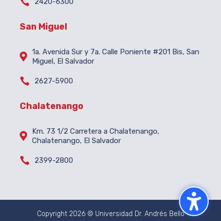

2420-6300
San Miguel
1a. Avenida Sur y 7a. Calle Poniente #201 Bis, San

Miguel, El Salvador

2627-5900
Chalatenango
Km. 73 1/2 Carretera a Chalatenango,

Chalatenango, El Salvador

2399-2800
Copyright 2026 © Universidad Dr. Andrés Bello