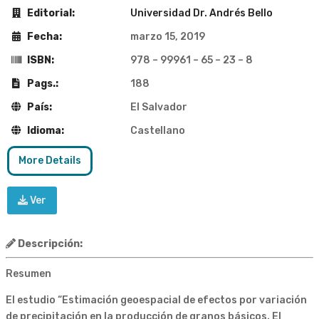
Editorial:
Universidad Dr. Andrés Bello
Fecha:
marzo 15, 2019
ISBN:
978 – 99961 – 65 – 23 – 8
Pags.:
188
País:
El Salvador
Idioma:
Castellano
More Details
Ver
Descripción:
Resumen
El estudio “Estimación geoespacial de efectos por variación
de precipitación en la producción de granos básicos. El