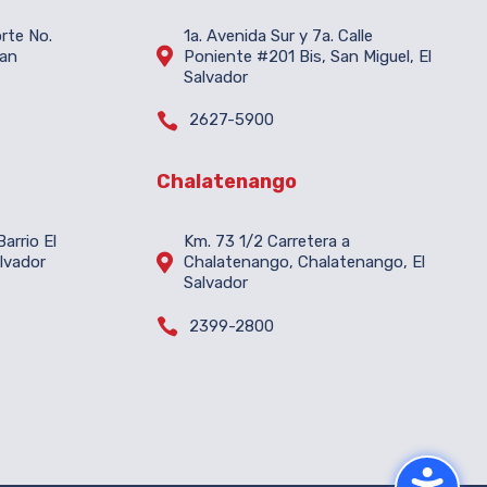
orte No.
1a. Avenida Sur y 7a. Calle

San
Poniente #201 Bis, San Miguel, El
Salvador

2627-5900
Chalatenango
arrio El
Km. 73 1/2 Carretera a

lvador
Chalatenango, Chalatenango, El
Salvador

2399-2800