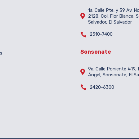
1a. Calle Pte. y 39 Av. N

2128, Col. Flor Blanca, 
Salvador, El Salvador

2510-7400
Sonsonate
es
9a. Calle Poniente #19, B

Ángel, Sonsonate, El Sa

2420-6300