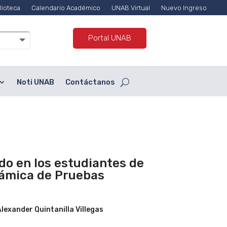
lioteca
Calendario Académico
UNAB Virtual
Nuevo Ingreso
Portal UNAB
Noti UNAB
Contáctanos
do en los estudiantes de
námica de Pruebas
lexander Quintanilla Villegas