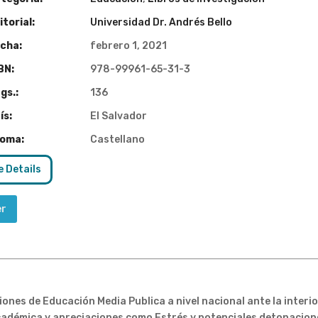
torial:
Universidad Dr. Andrés Bello
cha:
febrero 1, 2021
BN:
978-99961-65-31-3
gs.:
136
ís:
El Salvador
ioma:
Castellano
 Details
er
iones de Educación Media Publica a nivel nacional ante la inter
académica y apreciaciones como Estrés y potenciales detonacio