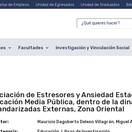
olsa de Empleos
Unidad de Egresados
Unidad de Graduados
Bib
nes
Facultades
Investigación y Vinculación Social
ciación de Estresores y Ansiedad Esta
cación Media Pública, dentro de la di
andarizadas Externas, Zona Oriental
tor:
Mauricio Dagoberto Deleon Villagrán, Miguel A
tegoría:
Educación
,
Libros de Investigación