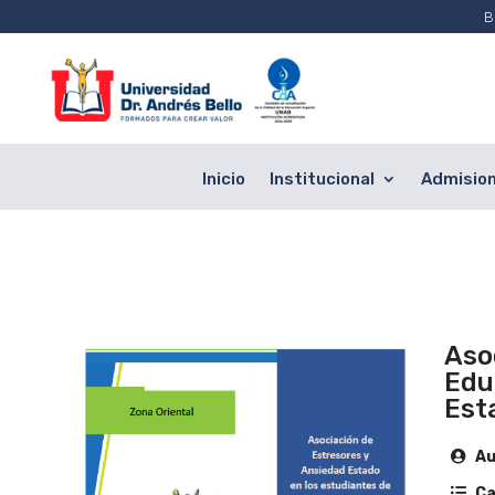
B
Inicio
Institucional
Admisio
Aso
Edu
Est
Au
Ca