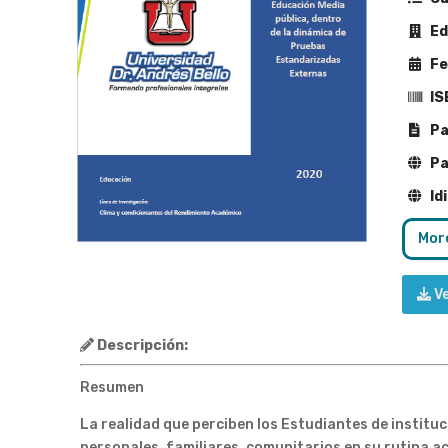
Edi
Fe
IS
Pa
Pa
Id
More
V
Descripción:
Resumen
La realidad que perciben los Estudiantes de instituc
personales, familiares, comunitarios en su rutina 