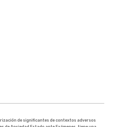
iorización de significantes de contextos adversos
nes de Ansiedad Estado ante Exámenes, tiene una