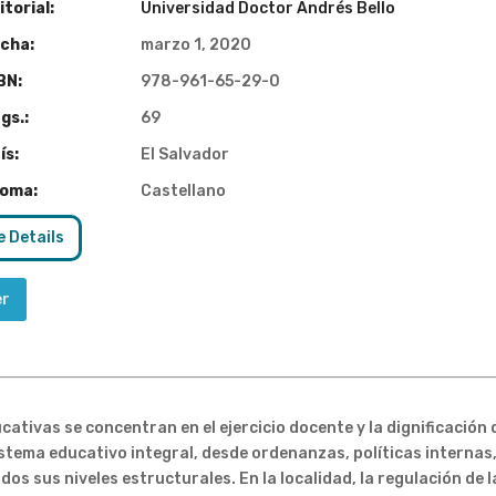
torial:
Universidad Doctor Andrés Bello
cha:
marzo 1, 2020
BN:
978-961-65-29-0
gs.:
69
ís:
El Salvador
ioma:
Castellano
 Details
er
cativas se concentran en el ejercicio docente y la dignificación
sistema educativo integral, desde ordenanzas, políticas internas,
os sus niveles estructurales. En la localidad, la regulación de 