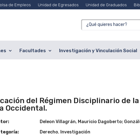
olsa de Empleos
Unidad de Egresados
Unidad de Graduados
Bib
nes
Facultades
Investigación y Vinculación Social
icación del Régimen Disciplinario de la
a Occidental.
tor:
Deleon Villagrán, Mauricio Dagoberto; Gonzál
tegoría:
Derecho
,
Investigación