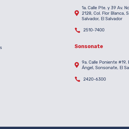
1a. Calle Pte. y 39 Av. N

2128, Col. Flor Blanca, 
Salvador, El Salvador

2510-7400
Sonsonate
es
9a. Calle Poniente #19, B

Ángel, Sonsonate, El Sa

2420-6300