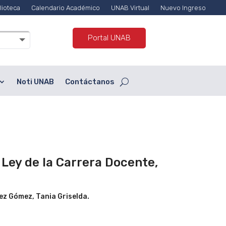
lioteca
Calendario Académico
UNAB Virtual
Nuevo Ingreso
Portal UNAB
Noti UNAB
Contáctanos
 Ley de la Carrera Docente,
ez Gómez, Tania Griselda.