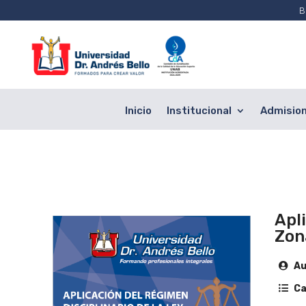
B
Inicio
Institucional
Admisio
Apl
Zon
Au
Ca