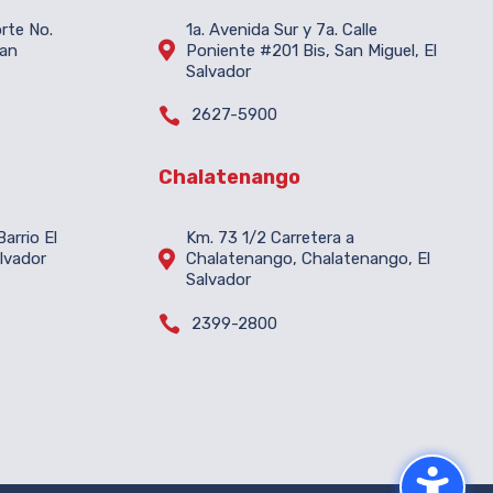
orte No.
1a. Avenida Sur y 7a. Calle

San
Poniente #201 Bis, San Miguel, El
Salvador

2627-5900
Chalatenango
arrio El
Km. 73 1/2 Carretera a

lvador
Chalatenango, Chalatenango, El
Salvador

2399-2800