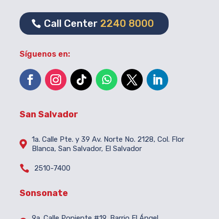
Call Center
2240 8000
Síguenos en:
San Salvador
1a. Calle Pte. y 39 Av. Norte No. 2128, Col. Flor

Blanca, San Salvador, El Salvador

2510-7400
Sonsonate
9a. Calle Poniente #19, Barrio El Ángel,