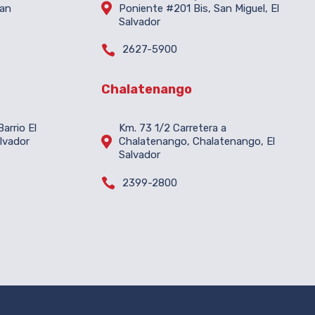

San
Poniente #201 Bis, San Miguel, El
Salvador

2627-5900
Chalatenango
arrio El
Km. 73 1/2 Carretera a

lvador
Chalatenango, Chalatenango, El
Salvador

2399-2800