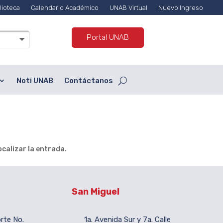
lioteca
Calendario Académico
UNAB Virtual
Nuevo Ingreso
Portal UNAB
Noti UNAB
Contáctanos
calizar la entrada.
San Miguel
orte No.
1a. Avenida Sur y 7a. Calle