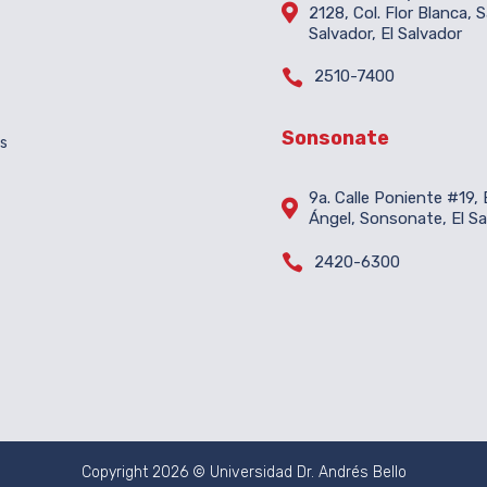

2128, Col. Flor Blanca, 
Salvador, El Salvador

2510-7400
Sonsonate
es
9a. Calle Poniente #19, B

Ángel, Sonsonate, El Sa

2420-6300
Copyright 2026 © Universidad Dr. Andrés Bello