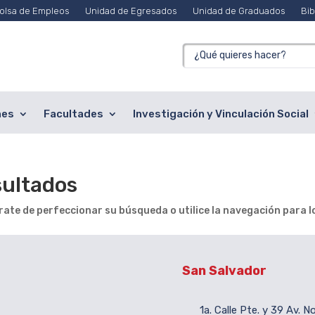
olsa de Empleos
Unidad de Egresados
Unidad de Graduados
Bib
nes
Facultades
Investigación y Vinculación Social
sultados
ate de perfeccionar su búsqueda o utilice la navegación para lo
San Salvador
1a. Calle Pte. y 39 Av. N