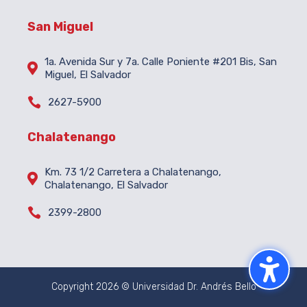
San Miguel
1a. Avenida Sur y 7a. Calle Poniente #201 Bis, San

Miguel, El Salvador

2627-5900
Chalatenango
Km. 73 1/2 Carretera a Chalatenango,

Chalatenango, El Salvador

2399-2800
Copyright 2026 © Universidad Dr. Andrés Bello