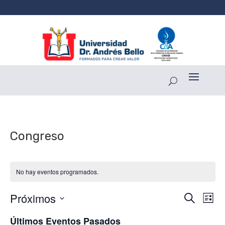
Congreso
No hay eventos programados.
Navega
Na
Próximos
Buscar
Lista
de
de
Selecciona
vis
Últimos Eventos Pasados
búsqu
la