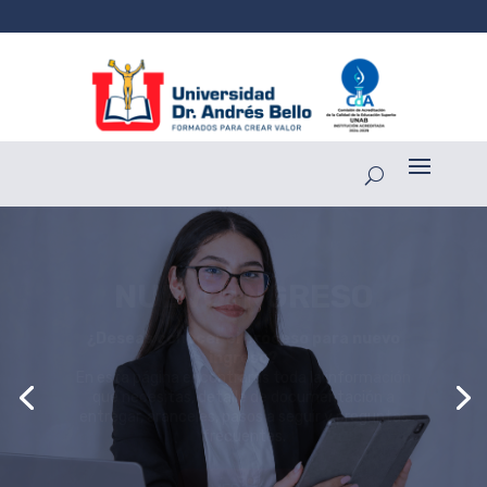
PROCESO DE
INGRESO
Ingresa al
Portal de Casa Virtual – UNAB.
Completa la información y da el primer paso
para elegir la carrera que te llevará a cumplir tus
sueños.